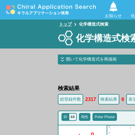
O
O
H
N
H
2
お知らせ
化
トップ
化学構造式検索
化学構造式検
開いて化学構造式を再描画
検索結果
2317
6
総登録件数
検索結果
表
ID
44
両性
Polar Phase
O