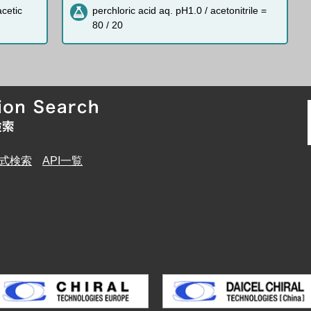
acetic
perchloric acid aq. pH1.0 / acetonitrile =
80 / 20
式検索
API一覧