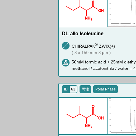
O
H
N
H
2
DL-allo-Isoleucine
®
CHIRALPAK
ZWIX(+)
( 3 x 150 mm 3 µm )
50mM formic acid + 25mM diethy
methanol / acetonitrile / water = 4
ID
63
両性
Polar Phase
O
O
H
N
H
2