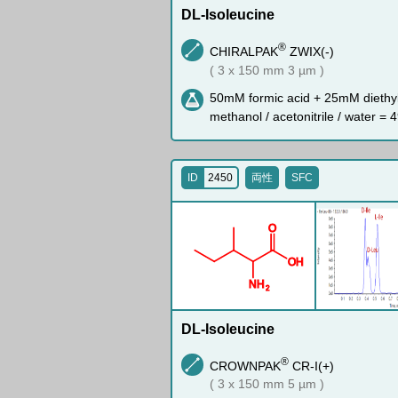
DL-Isoleucine
®
CHIRALPAK
ZWIX(-)
( 3 x 150 mm 3 µm )
50mM formic acid + 25mM diethy
methanol / acetonitrile / water = 4
ID
2450
両性
SFC
O
O
H
N
H
2
DL-Isoleucine
®
CROWNPAK
CR-I(+)
( 3 x 150 mm 5 µm )