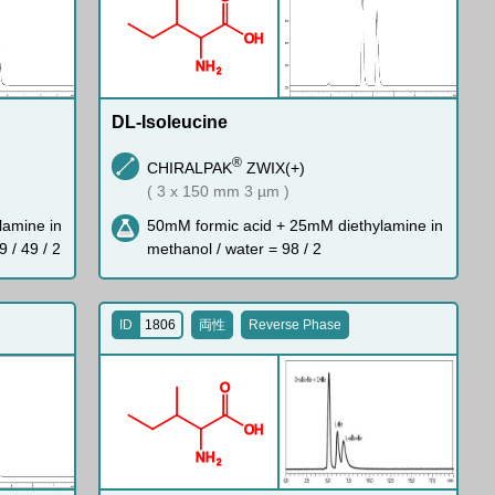
O
H
N
H
2
DL-Isoleucine
®
CHIRALPAK
ZWIX(+)
( 3 x 150 mm 3 µm )
lamine in
50mM formic acid + 25mM diethylamine in
9 / 49 / 2
methanol / water = 98 / 2
ID
1806
両性
Reverse Phase
O
O
H
N
H
2