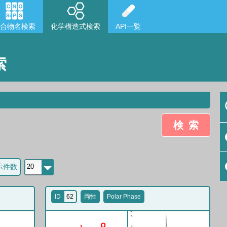
合物名検索
化学構造式検索
API一覧
索
検索
示件数
ID
62
両性
Polar Phase
O