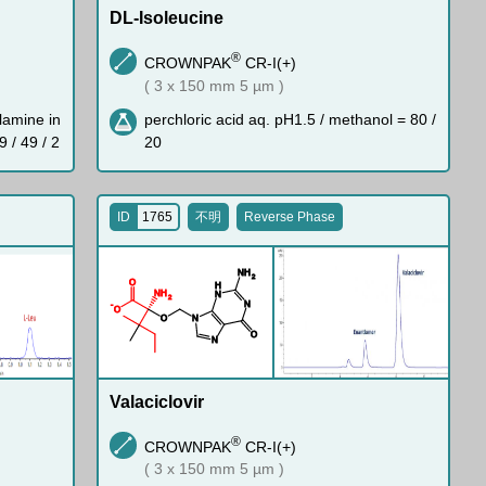
DL-Isoleucine
®
CROWNPAK
CR-I(+)
( 3 x 150 mm 5 µm )
lamine in
perchloric acid aq. pH1.5 / methanol = 80 /
9 / 49 / 2
20
ID
1765
不明
Reverse Phase
N
H
2
O
H
N
H
N
2
N
-
O
O
N
O
N
Valaciclovir
®
CROWNPAK
CR-I(+)
( 3 x 150 mm 5 µm )