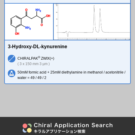
O
N
H
2
O
H
O
N
H
2
O
H
3-Hydroxy-DL-kynurenine
®
CHIRALPAK
ZWIX(+)
( 3 x 150 mm 3 µm )
50mM formic acid + 25mM diethylamine in methanol / acetonitrile /
water = 49 / 49 / 2