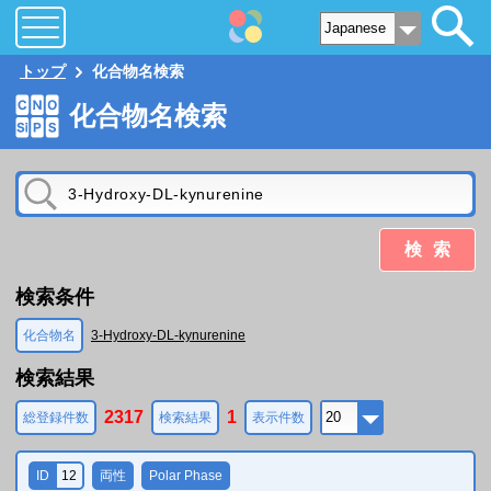
トップ
化合物名検索
化合物名検索
検索
検索条件
化合物名
3-Hydroxy-DL-kynurenine
検索結果
2317
1
総登録件数
検索結果
表示件数
ID
12
両性
Polar Phase