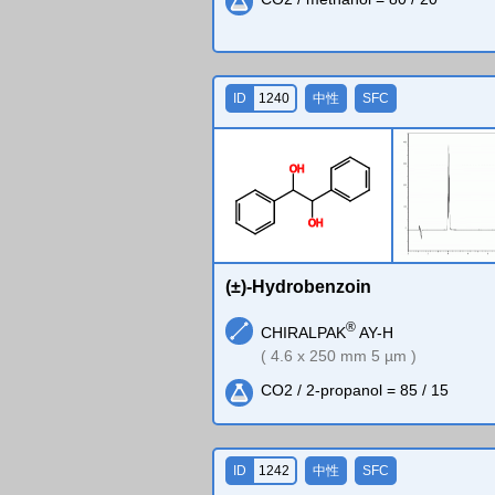
ID
1240
中性
SFC
O
H
O
H
(±)-Hydrobenzoin
®
CHIRALPAK
AY-H
( 4.6 x 250 mm 5 µm )
CO2 / 2-propanol = 85 / 15
ID
1242
中性
SFC