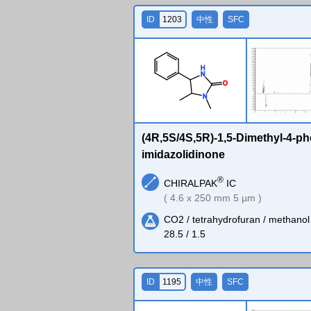
ID
1203
中性
SFC
H
N
O
N
(4R,5S/4S,5R)-1,5-Dimethyl-4-ph
imidazolidinone
®
CHIRALPAK
IC
( 4.6 x 250 mm 5 µm )
CO2 / tetrahydrofuran / methanol 
28.5 / 1.5
ID
1195
中性
SFC