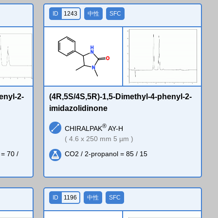
ID
1243
中性
SFC
H
N
O
N
enyl-2-
(4R,5S/4S,5R)-1,5-Dimethyl-4-phenyl-2-
imidazolidinone
®
CHIRALPAK
AY-H
( 4.6 x 250 mm 5 µm )
= 70 /
CO2 / 2-propanol = 85 / 15
ID
1196
中性
SFC