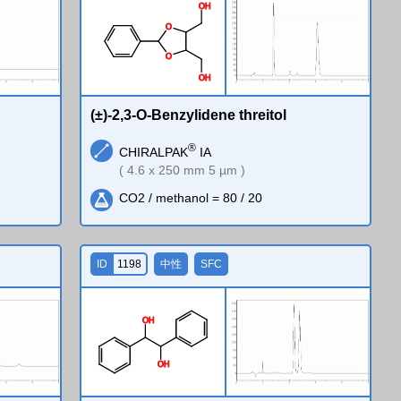
O
H
O
O
O
H
(±)-2,3-O-Benzylidene threitol
®
CHIRALPAK
IA
( 4.6 x 250 mm 5 µm )
CO2 / methanol = 80 / 20
ID
1198
中性
SFC
O
H
O
H