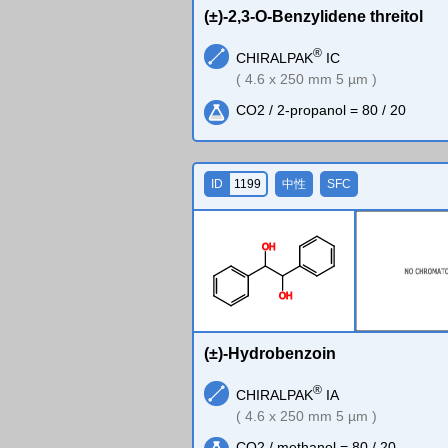
(±)-2,3-O-Benzylidene threitol
®
CHIRALPAK
IC
( 4.6 x 250 mm 5 µm )
CO2 / 2-propanol = 80 / 20
ID
1199
中性
SFC
O
H
O
H
(±)-Hydrobenzoin
®
CHIRALPAK
IA
( 4.6 x 250 mm 5 µm )
CO2 / methanol = 80 / 20