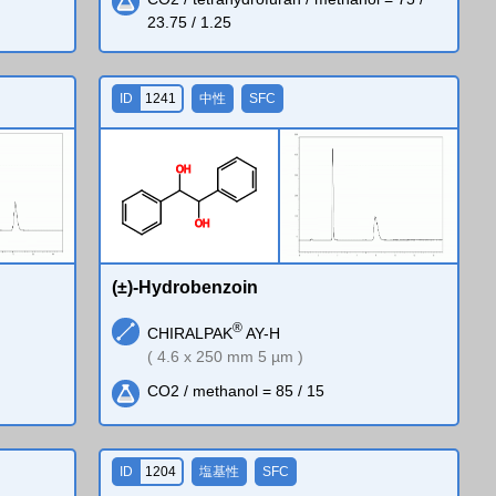
23.75 / 1.25
ID
1241
中性
SFC
O
H
O
H
(±)-Hydrobenzoin
®
CHIRALPAK
AY-H
( 4.6 x 250 mm 5 µm )
CO2 / methanol = 85 / 15
ID
1204
塩基性
SFC