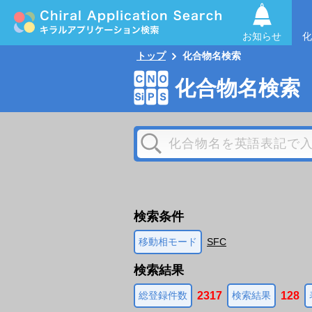
お知らせ
化
トップ
化合物名検索
化合物名検索
検索条件
移動相モード
SFC
検索結果
2317
128
総登録件数
検索結果