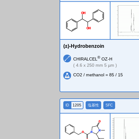
O
H
O
H
(±)-Hydrobenzoin
®
CHIRALCEL
OZ-H
( 4.6 x 250 mm 5 µm )
CO2 / methanol = 85 / 15
ID
1205
塩基性
SFC
O
N
O
N