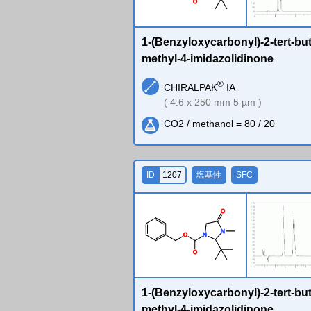
O
1-(Benzyloxycarbonyl)-2-tert-but
methyl-4-imidazolidinone
®
CHIRALPAK
IA
( 4.6 x 250 mm 5 µm )
CO2 / methanol = 80 / 20
ID
1207
塩基性
SFC
O
N
O
N
O
1-(Benzyloxycarbonyl)-2-tert-but
methyl-4-imidazolidinone