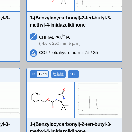
O
yl-3-
1-(Benzyloxycarbonyl)-2-tert-butyl-3-
methyl-4-imidazolidinone
®
CHIRALPAK
IA
( 4.6 x 250 mm 5 µm )
CO2 / tetrahydrofuran = 75 / 25
ID
1244
塩基性
SFC
O
N
O
N
O
yl-3-
1-(Benzyloxycarbonyl)-2-tert-butyl-3-
methyl-4-imidazolidinone