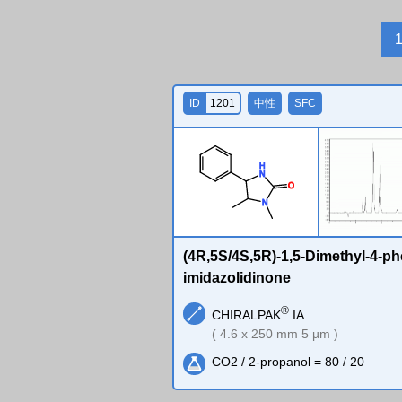
ID
1201
中性
SFC
H
N
O
N
(4R,5S/4S,5R)-1,5-Dimethyl-4-ph
imidazolidinone
®
CHIRALPAK
IA
( 4.6 x 250 mm 5 µm )
CO2 / 2-propanol = 80 / 20