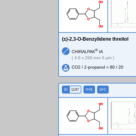
O
H
O
O
O
H
(±)-2,3-O-Benzylidene threitol
®
CHIRALPAK
IA
( 4.6 x 250 mm 5 µm )
CO2 / 2-propanol = 80 / 20
ID
1197
中性
SFC
O
H
O
O
O
H