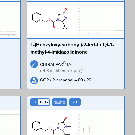
O
N
O
N
O
1-(Benzyloxycarbonyl)-2-tert-butyl-3-
methyl-4-imidazolidinone
®
CHIRALPAK
IA
( 4.6 x 250 mm 5 µm )
CO2 / 2-propanol = 80 / 20
ID
1206
塩基性
SFC
O
N
O
N