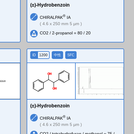
(±)-Hydrobenzoin
®
CHIRALPAK
IA
( 4.6 x 250 mm 5 µm )
CO2 / 2-propanol = 80 / 20
ID
1200
中性
SFC
O
H
O
H
(±)-Hydrobenzoin
®
CHIRALPAK
IA
( 4.6 x 250 mm 5 µm )
CO2 / tetrahydrofuran / methanol = 75 /