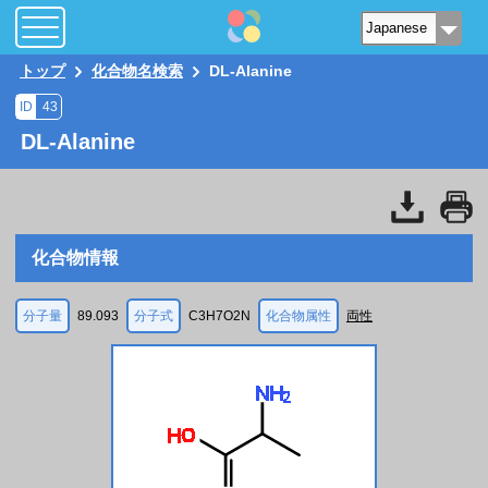
トップ
化合物名検索
DL-Alanine
ID
43
DL-Alanine
化合物情報
分子量
89.093
分子式
C3H7O2N
化合物属性
両性