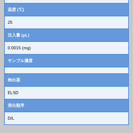
温度 (℃)
25
注入量 (µL)
0.0015 (mg)
サンプル濃度
検出器
ELSD
溶出順序
D/L