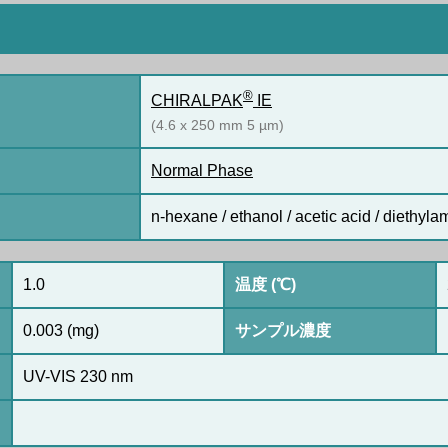
®
CHIRALPAK
IE
(4.6 x 250 mm 5 µm)
Normal Phase
n-hexane / ethanol / acetic acid / diethylam
1.0
温度 (℃)
0.003 (mg)
サンプル濃度
UV-VIS 230 nm