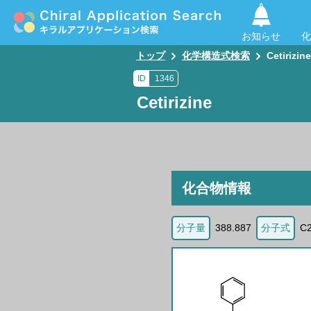
お知らせ
化
トップ
化学構造式検索
Cetirizine
ID
1346
Cetirizine
化合物情報
分子量
388.887
分子式
C