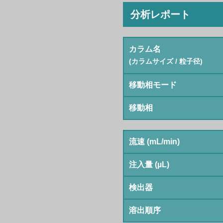
分析レポート
カラム名
(カラムサイズ / 粒子径)
移動相モード
移動相
流速 (mL/min)
注入量 (µL)
検出器
溶出順序