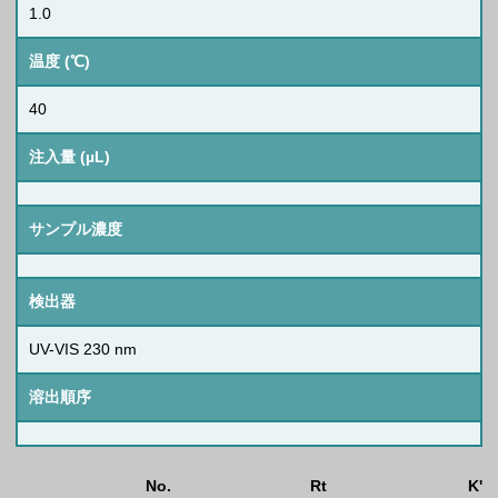
1.0
温度 (℃)
40
注入量 (µL)
サンプル濃度
検出器
UV-VIS 230 nm
溶出順序
No.
Rt
K'