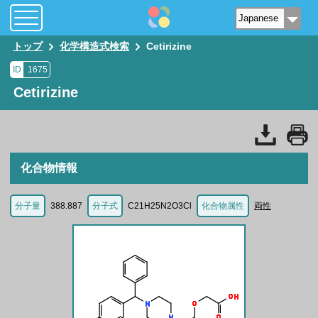
トップ
化学構造式検索
Cetirizine
ID
1675
Cetirizine
化合物情報
分子量
388.887
分子式
C21H25N2O3Cl
化合物属性
両性