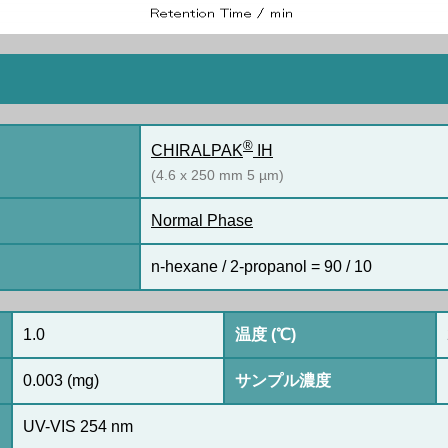
®
CHIRALPAK
IH
(4.6 x 250 mm 5 µm)
Normal Phase
n-hexane / 2-propanol = 90 / 10
1.0
温度 (℃)
0.003 (mg)
サンプル濃度
UV-VIS 254 nm