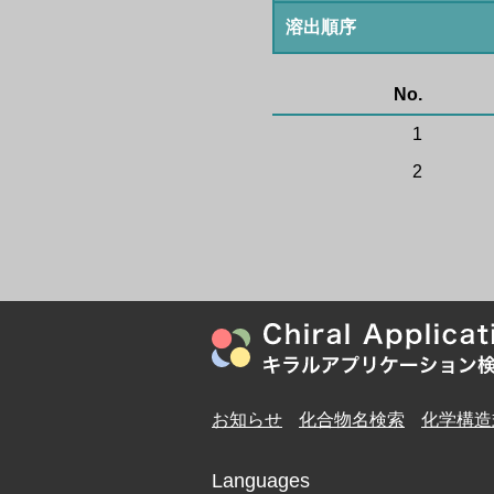
溶出順序
No.
1
2
お知らせ
化合物名検索
化学構造
Languages