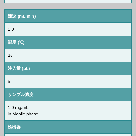
流速 (mL/min)
1.0
温度 (℃)
25
注入量 (µL)
5
サンプル濃度
1.0 mg/mL
in Mobile phase
検出器