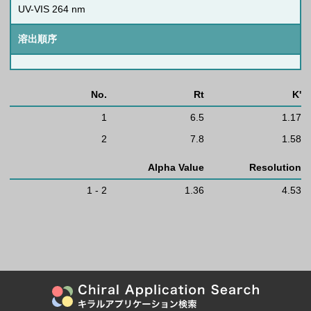
UV-VIS 264 nm
溶出順序
No.
Rt
K'
1
6.5
1.17
2
7.8
1.58
Alpha Value
Resolution
1 - 2
1.36
4.53