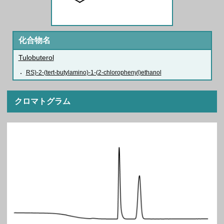
化合物名
Tulobuterol
RS)-2-(tert-butylamino)-1-(2-chlorophenyl)ethanol
クロマトグラム