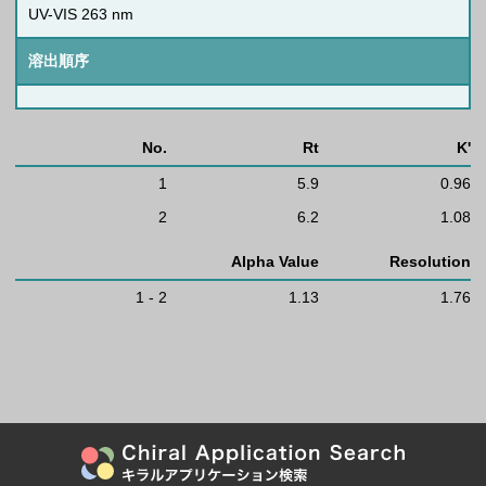
UV-VIS 263 nm
溶出順序
No.
Rt
K'
1
5.9
0.96
2
6.2
1.08
Alpha Value
Resolution
1 - 2
1.13
1.76