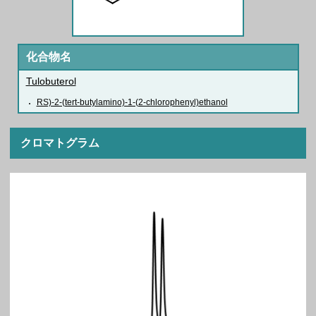
化合物名
Tulobuterol
RS)-2-(tert-butylamino)-1-(2-chlorophenyl)ethanol
クロマトグラム