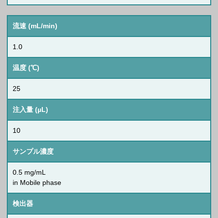
流速 (mL/min)
1.0
温度 (℃)
25
注入量 (µL)
10
サンプル濃度
0.5 mg/mL
in Mobile phase
検出器