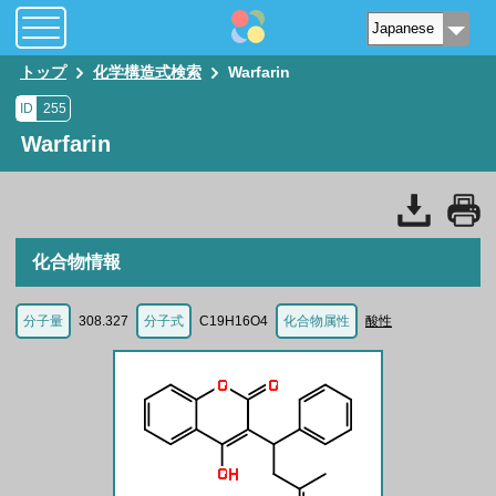
トップ
化学構造式検索
Warfarin
ID
255
Warfarin
化合物情報
分子量
308.327
分子式
C19H16O4
化合物属性
酸性