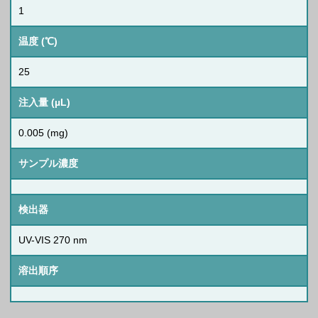
1
温度 (℃)
25
注入量 (µL)
0.005 (mg)
サンプル濃度
検出器
UV-VIS 270 nm
溶出順序