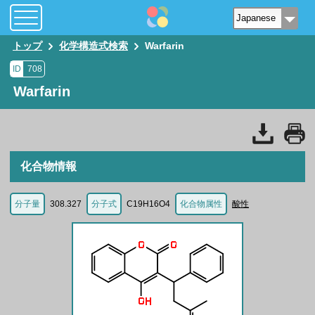
トップ
化学構造式検索
Warfarin
ID
708
Warfarin
化合物情報
分子量
308.327
分子式
C19H16O4
化合物属性
酸性