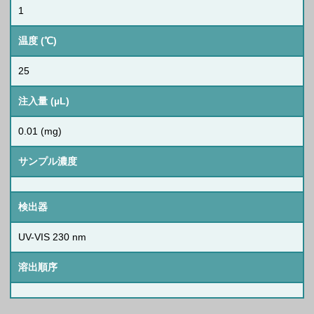
1
温度 (℃)
25
注入量 (µL)
0.01 (mg)
サンプル濃度
検出器
UV-VIS 230 nm
溶出順序