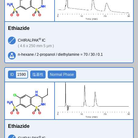
H
N
2
N
H
S
S
O
O
O
O
Ethiazide
®
CHIRALPAK
IC
( 4.6 x 250 mm 5 µm )
n-hexane / 2-propanol / diethylamine = 70 / 30 / 0.1
ID
1590
塩基性
Normal Phase
H
Cl
N
H
N
2
N
H
S
S
O
O
O
O
Ethiazide
®