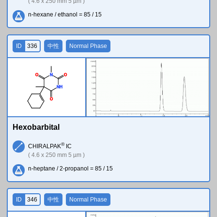
( 4.6 x 250 mm 5 µm )
n-hexane / ethanol = 85 / 15
ID
336
中性
Normal Phase
O
N
O
N
H
O
Hexobarbital
®
CHIRALPAK
IC
( 4.6 x 250 mm 5 µm )
n-heptane / 2-propanol = 85 / 15
ID
346
中性
Normal Phase