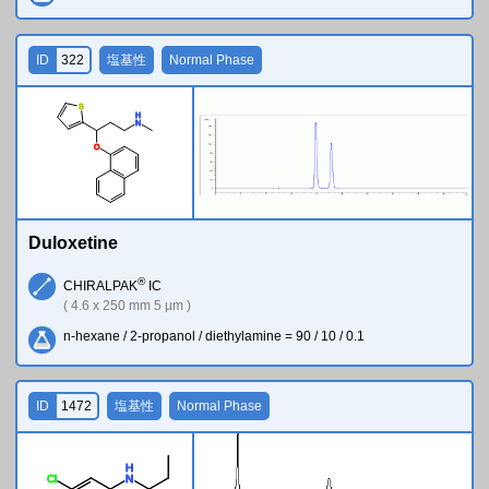
ID
322
塩基性
Normal Phase
S
H
N
O
Duloxetine
®
CHIRALPAK
IC
( 4.6 x 250 mm 5 µm )
n-hexane / 2-propanol / diethylamine = 90 / 10 / 0.1
ID
1472
塩基性
Normal Phase
H
Cl
N