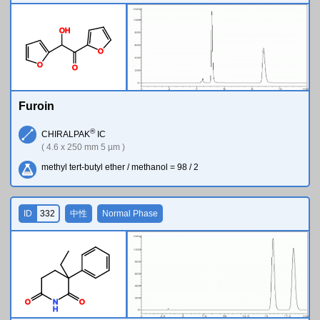
O
H
O
O
O
Furoin
®
CHIRALPAK
IC
( 4.6 x 250 mm 5 µm )
methyl tert-butyl ether / methanol = 98 / 2
ID
332
中性
Normal Phase
O
N
O
H