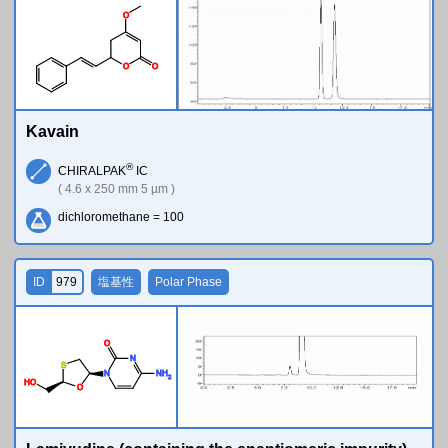
O
O
O
Kavain
®
CHIRALPAK
IC
( 4.6 x 250 mm 5 µm )
dichloromethane = 100
ID
979
塩基性
Polar Phase
O
N
S
N
N
H
2
H
O
O