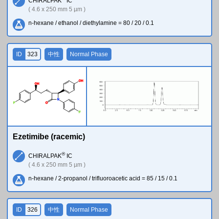
CHIRALPAK
IC
( 4.6 x 250 mm 5 µm )
n-hexane / ethanol / diethylamine = 80 / 20 / 0.1
ID
323
中性
Normal Phase
O
H
O
H
N
F
O
F
Ezetimibe (racemic)
®
CHIRALPAK
IC
( 4.6 x 250 mm 5 µm )
n-hexane / 2-propanol / trifluoroacetic acid = 85 / 15 / 0.1
ID
326
中性
Normal Phase