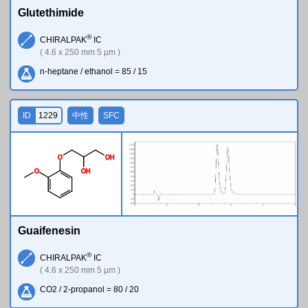
Glutethimide
®
CHIRALPAK
IC
( 4.6 x 250 mm 5 µm )
n-heptane / ethanol = 85 / 15
ID
1229
中性
SFC
O
O
H
O
O
H
Guaifenesin
®
CHIRALPAK
IC
( 4.6 x 250 mm 5 µm )
CO2 / 2-propanol = 80 / 20