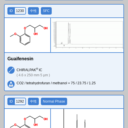
ID
1230
中性
SFC
O
O
H
O
O
H
Guaifenesin
®
CHIRALPAK
IC
( 4.6 x 250 mm 5 µm )
CO2 / tetrahydrofuran / methanol = 75 / 23.75 / 1.25
ID
1292
中性
Normal Phase
O
O
H
O
O
H