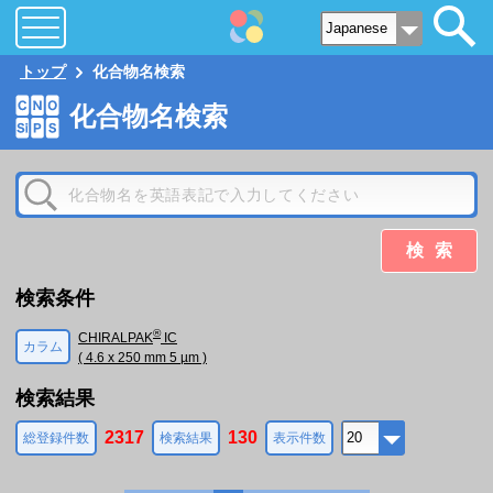
トップ
化合物名検索
化合物名検索
検索
検索条件
®
CHIRALPAK
IC
カラム
( 4.6 x 250 mm 5 µm )
検索結果
2317
130
総登録件数
検索結果
表示件数