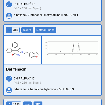
®
CHIRALPAK
IC
( 4.6 x 250 mm 5 µm )
n-hexane / 2-propanol / diethylamine = 70 / 30 / 0.1
ID
315
塩基性
Normal Phase
N
O
N
H
2
O
Darifenacin
®
CHIRALPAK
IC
( 4.6 x 250 mm 5 µm )
n-hexane / ethanol / diethylamine = 50 / 50 / 0.3
ID
1223
中性
SFC