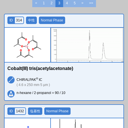
<
1
2
3
4
5
>
>>
ID
314
中性
Normal Phase
O
O
O
Co
O
O
O
Cobalt(III) tris(acetylacetonate)
®
CHIRALPAK
IC
( 4.6 x 250 mm 5 µm )
n-hexane / 2-propanol = 90 / 10
ID
1432
塩基性
Normal Phase
H