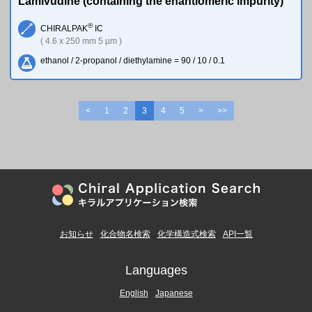
Lamivudine (containing the enantiomeric impurity)
®
CHIRALPAK
IC
( 4.6 x 250 mm 5 µm )
ethanol / 2-propanol / diethylamine = 90 / 10 / 0.1
<
1
2
3
4
5
>
>>
お知らせ
化合物名検索
化学構造式検索
API一覧
Languages
English
Japanese