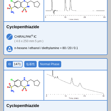
Cl
N
O
N
H
O
S
S
O
O
N
H
2
Cyclopenthiazide
®
CHIRALPAK
IC
( 4.6 x 250 mm 5 µm )
n-hexane / ethanol / diethylamine = 80 / 20 / 0.1
ID
1471
塩基性
Normal Phase
H
Cl
N
O
N
H
O
S
S
O
O
N
H
2
Cyclopenthiazide