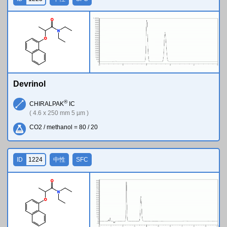
O
N
O
Devrinol
®
CHIRALPAK
IC
( 4.6 x 250 mm 5 µm )
CO2 / methanol = 80 / 20
ID
1224
中性
SFC
O
N
O