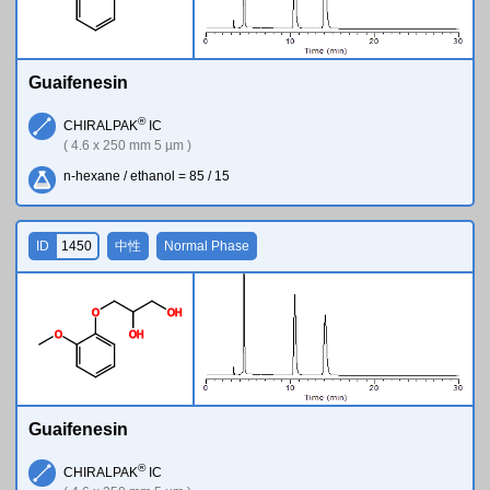
Guaifenesin
®
CHIRALPAK
IC
( 4.6 x 250 mm 5 µm )
n-hexane / ethanol = 85 / 15
ID
1450
中性
Normal Phase
O
O
H
O
O
H
Guaifenesin
®
CHIRALPAK
IC