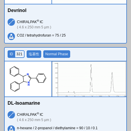
Devrinol
®
CHIRALPAK
IC
( 4.6 x 250 mm 5 µm )
CO2 / tetrahydrofuran = 75 / 25
ID
321
塩基性
Normal Phase
N
N
H
DL-Isoamarine
®
CHIRALPAK
IC
( 4.6 x 250 mm 5 µm )
n-hexane / 2-propanol / diethylamine = 90 / 10 / 0.1