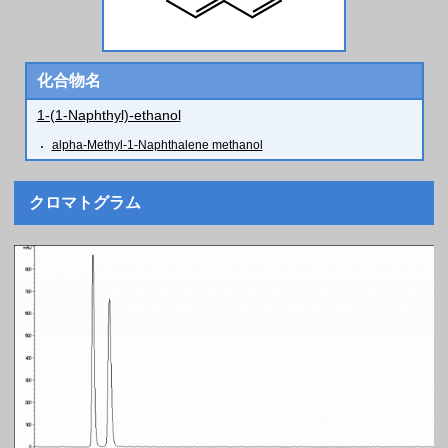
化合物名
1-(1-Naphthyl)-ethanol
alpha-Methyl-1-Naphthalene methanol
クロマトグラム