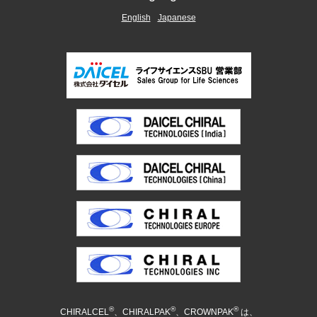
English
Japanese
®
®
®
CHIRALCEL
、CHIRALPAK
、CROWNPAK
は、