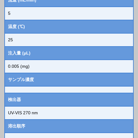
流速 (mL/min)
5
温度 (℃)
25
注入量 (µL)
0.005 (mg)
サンプル濃度
検出器
UV-VIS 270 nm
溶出順序