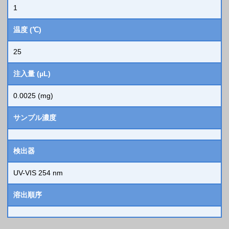
1
温度 (℃)
25
注入量 (µL)
0.0025 (mg)
サンプル濃度
検出器
UV-VIS 254 nm
溶出順序