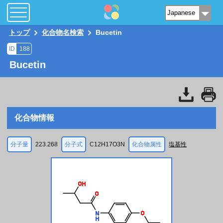
トップ
化合物名検索
Bucetin
ID
188
Bucetin
化合物情報
分子量
223.268
分子式
C12H17O3N
化合物属性
塩基性