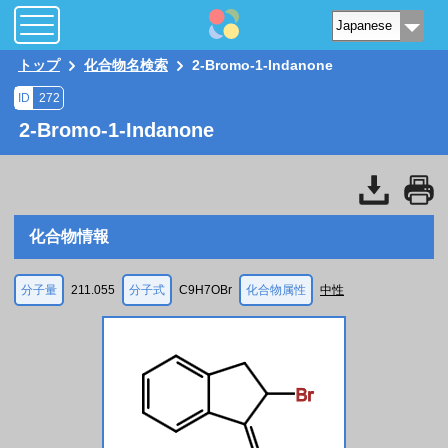
トップ
化合物名検索
2-Bromo-1-Indanone
ID
272
2-Bromo-1-Indanone
化合物情報
分子量
211.055
分子式
C9H7OBr
化合物属性
中性