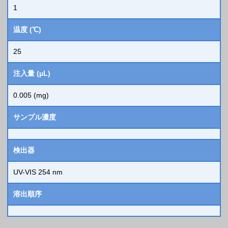
1
温度 (℃)
25
注入量 (µL)
0.005 (mg)
サンプル濃度
検出器
UV-VIS 254 nm
溶出順序