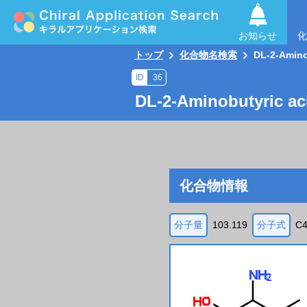
お知らせ
化
トップ
化合物名検索
DL-2-Amino
ID
36
DL-2-Aminobutyric ac
化合物情報
分子量
103.119
分子式
C