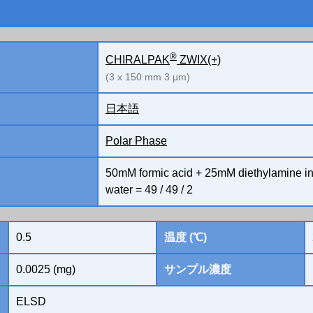
®
CHIRALPAK
ZWIX(+)
(3 x 150 mm 3 µm)
日本語
Polar Phase
50mM formic acid + 25mM diethylamine in m
water = 49 / 49 / 2
0.5
温度 (℃)
0.0025 (mg)
サンプル濃度
ELSD