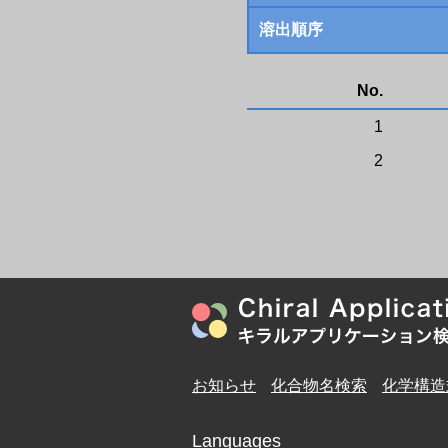
溶出順序
No.
1
2
お知らせ
化合物名検索
化学構造
Languages