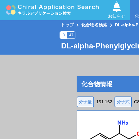
お知らせ
化
トップ
化合物名検索
DL-alpha-P
ID
47
DL-alpha-Phenylglyci
化合物情報
分子量
151.162
分子式
C