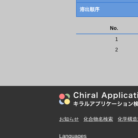
溶出順序
No.
1
2
お知らせ
化合物名検索
化学構造
Languages