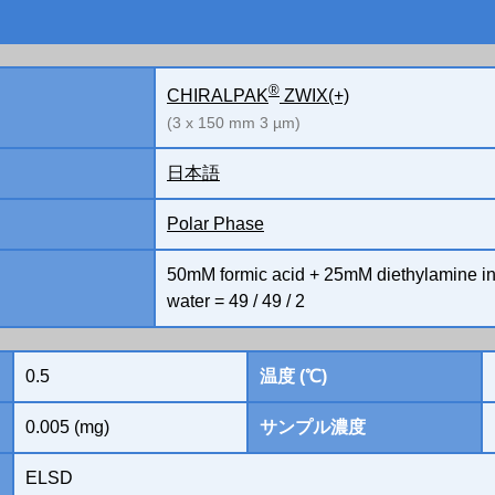
®
CHIRALPAK
ZWIX(+)
(3 x 150 mm 3 µm)
日本語
Polar Phase
50mM formic acid + 25mM diethylamine in m
water = 49 / 49 / 2
0.5
温度 (℃)
0.005 (mg)
サンプル濃度
ELSD